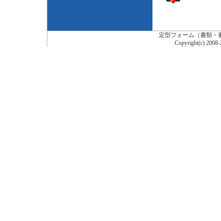
定型フォーム（書類・
Copyright(c) 200