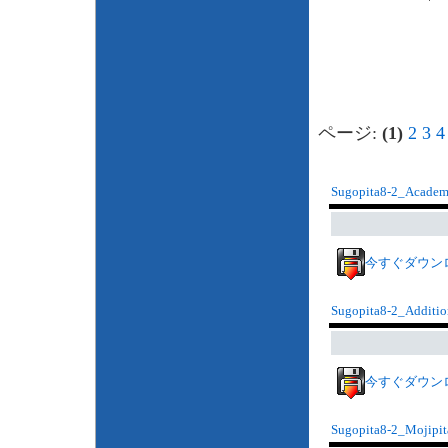
ページ:
(1)
2
3
4
Sugopita8-2_Academ
今すぐダウン
Sugopita8-2_Additio
今すぐダウン
Sugopita8-2_Mojipit