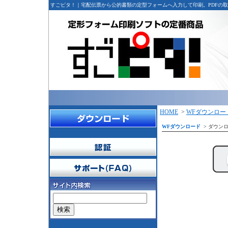
すごピタ！｜宅配伝票から公的書類の定型フォームへ入力して印刷。PDFの取込、E
HOME
>
WFダウンロー
WFダウンロード
> ダウンロ