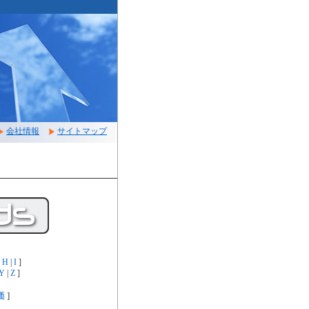
会社情報
サイトマップ
|
H
|
I
]
Y
|
Z
]
価
]