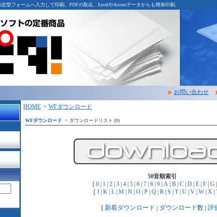
型フォームへ入力して印刷。PDFの取込、ExcelやAccessデータからも簡単印刷。
お問い合わせ
HOME
>
WFダウンロード
WFダウンロード
> ダウンロードリスト (0)
50音順索引
[
0
|
1
|
2
|
3
|
4
|
5
|
6
|
7
|
8
|
9
|
A
|
B
|
C
|
D
|
E
|
F
|
G
[
J
|
K
|
L
|
M
|
N
|
O
|
P
|
Q
|
R
|
S
|
T
|
U
|
V
|
W
|
X
|
[
新着ダウンロード
|
ダウンロード数
|
評